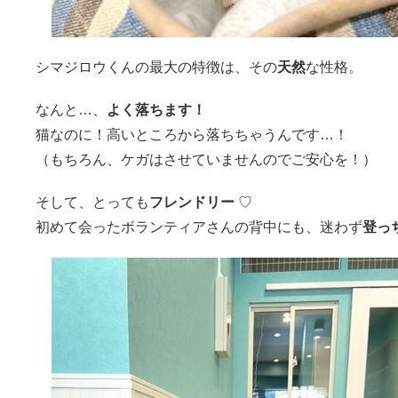
シマジロウくんの最大の特徴は、その
天然
な性格。
なんと…、
よく落ちます！
猫なのに！高いところから落ちちゃうんです…！
（もちろん、ケガはさせていませんのでご安心を！）
そして、とっても
フレンドリー
♡
初めて会ったボランティアさんの背中にも、迷わず
登っ